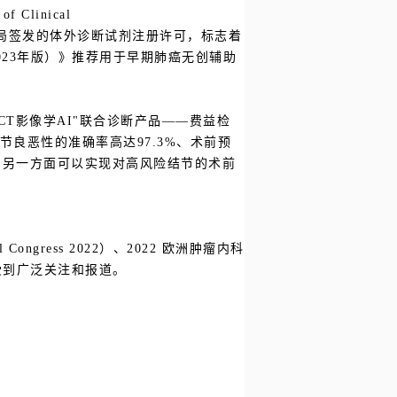
linical
兰CIBG当局签发的体外诊断试剂注册许可，标志着
2023年版）》推荐用于早期肺癌无创辅助
CT影像学AI"联合诊断产品——
费益检
结节良恶性的准确率高达97.3%、术前预
，另一方面可以实现对高风险结节的术前
Congress 2022）、2022 欧洲肿瘤内科
告，受到广泛关注和报道。