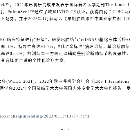
，2021年已将研究成果发表于国际著名医学期刊The Journal of C
）。2022年6月，PulmoSeek™通过了欧盟IVDD CE认证，获得由荷
售的入场券。并于2023年1月获写入《早期肺癌诊断中国专家共识（
和临床特征进行“升级”，研发出肺结节"ctDNA甲基化液体活检+
达98.1%、特异性高达91.7%，相比“金标准”病理诊断，其诊断肺
高达85.8%；检测结果一方面可以辅助鉴别诊断肺结节的良恶性
患者选择更合适的个性化诊疗方案。
C 2021)、2022年欧洲呼吸学会年会（ERS International 
22)、中华医学会2022年全国肺癌学术大会等国内外专业学术大会作报
gaoxinchanpinrending/2023/0113/19777.html