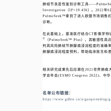
肺结节良恶性鉴别诊断工具——PulmoSeek™
Investigation（IF=19.456
PulmoSeek™拿到了进入欧盟市场销
诊断。
在此基础上，基准医疗结合CT影像学特征
®
（PulmoSeek
™
Plus），其敏感性高
判高风险肺结节肺腺癌浸润程度的准确率
肺腺癌浸润程度预判，帮助临床医生和
相关研究成果先后应邀在2021世界肺癌大会(WCL
学会年会(ESMO Congress 20
名单公布链接：
https://www.gdhte.cn/a/gaoqirending/