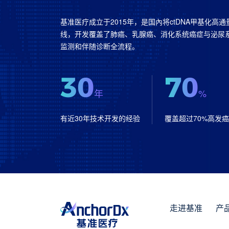
基准医疗成立于2015年，是国內将ctDNA甲基化高
线，开发覆盖了肺癌、乳腺癌、消化系统癌症与泌尿系
监测和伴随诊断全流程。
30
70
年
%
有近30年技术开发的经验
覆盖超过70%高发
走进基准
产