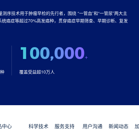
通量测序技术用于肿瘤早检的先行者，围绕 “一管血”和“一管尿”两大主
统癌症等超过70%高发癌种，贯穿癌症早期筛查、早期诊断、复发
100,000
+
癌种
覆盖受益超10万人
品中心
科学技术
服务支持
用户沟通
新闻动态