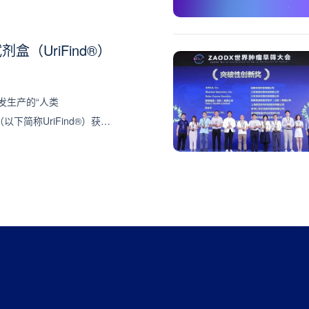
（UriFind®）
发生产的“人类
以下简称UriFind®）获得
证（国械注准