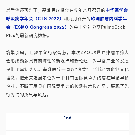
最后他还预
告了，基准医疗将会在今年八月召开的
中华医学会
呼吸病学年会（CTS 2022）
和九月召开的
欧洲肿瘤内科学年
会（ESMO Congress 2022）
的会上分别分享
PulmoSeek
Plus
的最新研究数据。
筑巢引凤，汇聚早筛行家智慧，本次ZAODX世界肿瘤早筛大
会形成颇多具有前瞻性的新观点和新论述，为早筛产业的发展
提供了真知灼见。基准医疗一直以“热爱”、“创新”为企业文化
理念，把未来发展定位为一个具有国际竞争力的癌症早筛早诊
企业，不断开发具有国际竞争力的检测技术和产品，展现了先
行先试的勇气与风范。
-
End
-