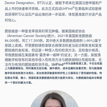
Device Designation，BTD)认定，被赋予将来在美国注册申报和产
®
品上市的快速审评资格。此次正式启动UriFind
在美临床试验是继
其获得BTD认证后产品出海的进一步延续，体现基准医疗对该产品
的信心。
膀胱癌是一种复发率很高的常见肿瘤。据美国癌症协会
（American Cancer Society)统计，2021年美国新发膀胱癌
84,000例，死亡17,300例，其中绝大多数膀胱癌病例 (>90%)属于
尿路上皮癌。尽管膀胱镜检查联合病理活检是当前诊断新发和复发
膀胱癌的金标准，但这是一种侵入性的检测方法，且检查价格高，
导致膀胱癌在美国素有“最贵单一癌种”的说法；另一方面，尿脱落
细胞学和现有的其他非侵入性检测方法与膀胱镜相比性能较差，无
®作为创新检测工具，不仅在性能
法作为有效的膀胱癌检测手段。
UriFind
上与膀胱镜相当，同时兼具无创无痛、操作便利、成本低廉的显著优势；而与脱落细
胞学和其他检测方法相比，其在检测灵敏度和特异性上又展现出了更优越的性能，特
别是在早期、微小、残留和复发膀胱癌的检测方面更为突出，为膀胱癌的临床诊断提
供一个更好的解决方案。