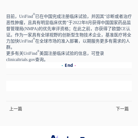
®
目前，UriFind
已在中国完成注册临床试验，并因其“诊断或者治疗
恶性肿瘤，且具有明显临床优势”于2022年8月获得中国国家药品监
督管理局(NMPA)的优先审评资格；在此之前，亦获得了欧盟CE认
证。作为一家具有全球视野的创新型生物技术企业，基准医疗将全
®
力加快UriFind
在全球市场的准入部署，以期服务更多有需求的人
群。
®
更多有关
UriFind
美国注册临床试验的信息，可登录
clinicaltrials.gov
查询。
-
End
-
上一篇
下一篇