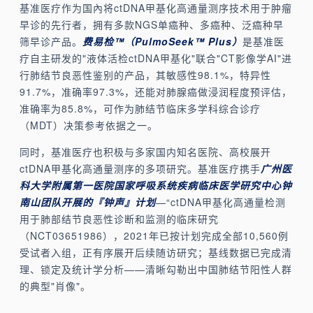
基准医疗作为国內将ctDNA甲基化高通量测序技术用于肿瘤
早诊的先行者，拥有多款NGS单癌种、多癌种、泛癌种早
筛早诊产品。
费易检™（PulmoSeek™ Plus）
是基准医
疗自主研发的"液体活检ctDNA甲基化"联合"CT影像学AI"进
行肺结节良恶性鉴别的产品，其敏感性98.1%，特异性
91.7%，准确率97.3%，还能对肺腺癌做浸润程度预评估，
准确率为85.8%，可作为肺结节临床多学科综合诊疗
（MDT）决策参考依据之一。
同时，基准医疗也积极与多家国内知名医院、高校展开
ctDNA甲基化高通量测序的多项研究。基准医疗携手
广州医
科大学附属第一医院国家呼吸系统疾病临床医学研究中心钟
南山团队开展的『钟声』计划
—“ctDNA甲基化高通量检测
用于肺部结节良恶性诊断和监测的临床研究
（NCT03651986），2021年已按计划完成全部10,560例
受试者入组，正有序展开后续随访研究；基线数据已完成清
理、锁定及统计学分析——清晰勾勒出中国肺结节阳性人群
的典型"肖像"。