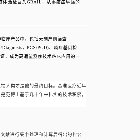
生成；全球液体活检巨头GRAIL，从事癌症早筛的
种临床产品中，包括无创产前筛查
ing/Diagnosis，PGS/PGD)、癌症基因检
临床认证，成为高通量测序技术临床应用的一
造福人类才是他的最终目标。基准医疗近年
正是范博士基于几十年来扎实的技术积累，
者文献进行集中处理和计算后得出的排名