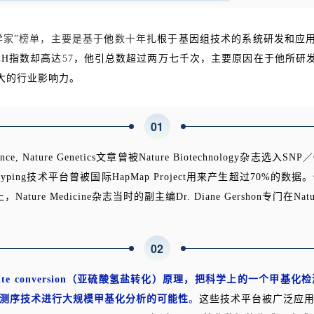
学家”榜单，
主要是基于
他
数十年
扎根于基因组技术的系统研发和应
其
H指数却高达
5
7
，他引总数超过两万七千次，主要原因在于他所研
大的行业影响力。
0
1
Nature Genetics文章曾被Nature Biotechnology杂志选
genotyping技术平台曾被国际HapMap Project用来产生超过7
ure Medicine杂志当时的副主编Dr. Diane Gershon专门在Na
0
2
ulfite conversion（亚硫酸氢盐转化）原理，把科学上的一个
测序技术进行大规模甲基化分析的可能性
。
这些技术平台被广泛应