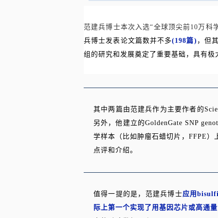
范建兵博士本次入选
“全球顶尖前10万科
兵博士发表论文篇数并不多
(198篇)
，但
组的研究和发展奠定了重要基础，具有极
其中两篇由范建兵作为主要作者的Science, 
另外，他建立的GoldenGate SNP 
学样本（比如肿瘤石蜡切片，FFPE）上，Nat
点评和介绍。
值得一提的是，范建兵博士
应用
bis
际上第一个实现了用基因芯片或高通量