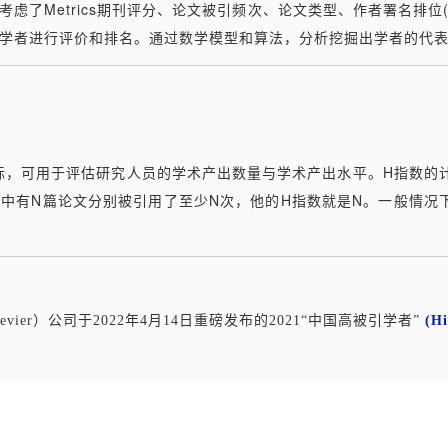
虑了Metrics期刊评分、论文被引频次、论文类型、作者署名排位
学者进行评价和排名。通过数学模型和算法，分析挖掘出学者的代
化指标，可用于评估研究人员的学术产出数量与学术产出水平。H指数
中有N篇论文分别被引用了至少N次，他的H指数就是N。一般情况下
ier）公司于2022年4月14日重磅发布的2021“中国高被引学者”
(Hi