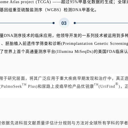
 Genome Atlas project (TCGA) ——超过95%甲基化数据的
基因组重亚硫酸盐测序（WGBS）检测DNA甲基化。
0
3
量DNA测序技术的临床应用，他领导开发的一系列技术被运用到多
NIPT）、胚胎植入前遗传学筛查和诊断(Preimplantation Genetic Screen
界上首个高通量测序平台(Illumina MiSeqDx)的美国FDA
限于研究层面，将其广泛应用于重大疾病早期发现和治疗中，真正
®
T
M
T
M
(PulmoSeek
Plus)和尿路上皮癌早检产品优锐康
(UriFind
)，
”是依据先进科技文献质量评估计分规则与方法对全球所有学科的学