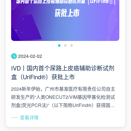
2024-02-02
2023-02-09
2023-02-09
IVD丨国内首个尿路上皮癌辅助诊断试剂
盒（UriFind®）获批上市
2024新年伊始，广州市基准医疗有限责任公司自主
研发生产的“人类ONECUT2/VIM基因甲基化检测试
剂盒(荧光PCR法)”（以下简称UriFind®）获得国家
药品监督管理局（NMPA）第Ⅲ类医疗器械注册证
查看详情
（国械注准20243400221）[1]。