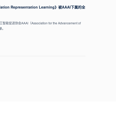
thylation Representation Learning》被AAAI下属的全
（Association for the Advancement of
收录。