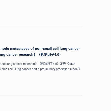
 node metastases of non-small cell lung cancer
l lung cancer research》（影响因子4.0）
ung cancer research》（影响因子4.0）发表《DNA
n-small cell lung cancer and a preliminary prediction model》