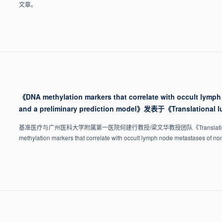
文章。
《DNA methylation markers that correlate with occult lymph
and a preliminary prediction model》发表于《Translationa
基准医疗与广州医科大学附属第一医院何建行教授/梁文华教授团队《Translational l
methylation markers that correlate with occult lymph node metastases of no