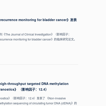
d recurrence monitoring for bladder cancer》发表
l of Clinical Investigation》（影响因子：
d recurrence monitoring for bladder cancer》的临床研究论文。
 high-throughput targeted DNA methylation
Theranostics》 （影响因子：12.4）
s》（影响因子：12.4）发表了 《Non-invasive
methylation sequencing of circulating tumor DNA (ctDNA)》的